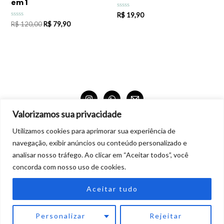
em 1
Avaliação
R$
19,90
0
Avaliação
R$
120,00
R$
79,90
de
0
5
de
5
Valorizamos sua privacidade
Produtos 100% digitais para download.
Utilizamos cookies para aprimorar sua experiência de
Não aceitamos troca nem devolução dos produtos digitais. Também não está autorizado
navegação, exibir anúncios ou conteúdo personalizado e
realizar cópias para terceiros ou distribuição comercial dos produtos.
analisar nosso tráfego. Ao clicar em “Aceitar todos”, você
concorda com nosso uso de cookies.
Aceitar tudo
Copyright © 2026 Solar Mirim
Powered by Solar Mirim
Personalizar
Rejeitar