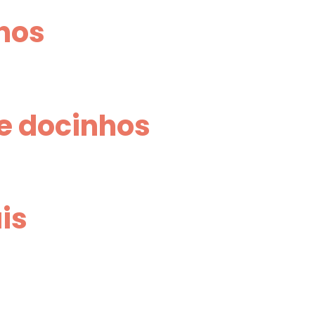
nhos
e docinhos
is