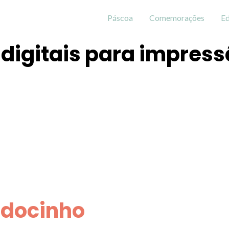
Páscoa
Comemorações
Ed
digitais para impres
 docinho