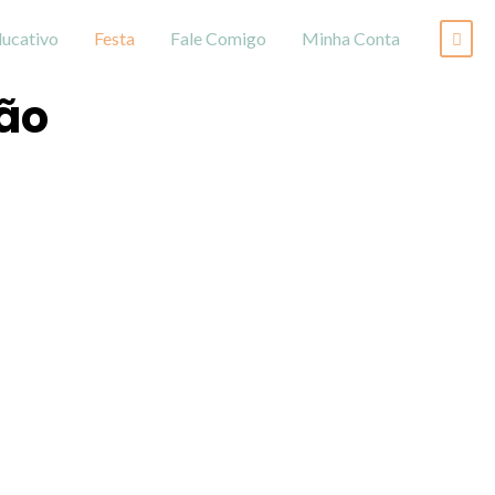
ucativo
Festa
Fale Comigo
Minha Conta
são