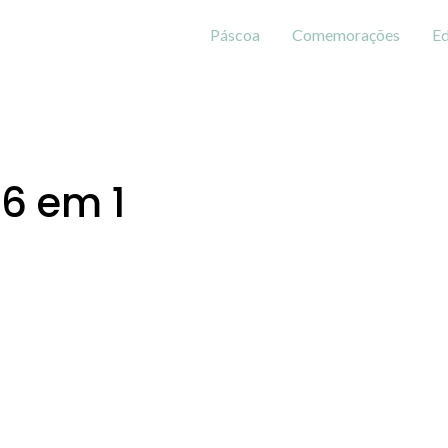
Páscoa
Comemorações
Ed
6 em 1