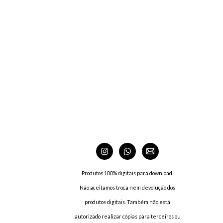
Produtos 100% digitais para download.
Não aceitamos troca nem devolução dos
produtos digitais. Também não está
autorizado realizar cópias para terceiros ou