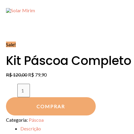
Ir
para
o
conteúdo
Sale!
Kit Páscoa Completo 
R$
120,00
R$
79,90
Kit
Páscoa
Completo
COMPRAR
6
Categoria:
Páscoa
em
Descrição
1