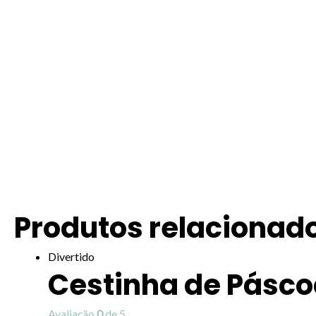
Produtos relacionad
Divertido
Cestinha de Pásc
Avaliação
0
de 5