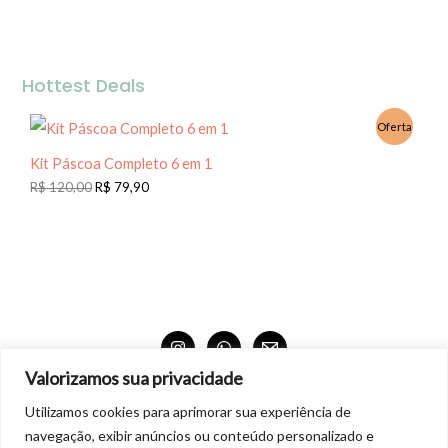
Hottest Deals
Oferta
Kit Páscoa Completo 6 em 1
R$
120,00
R$
79,90
Valorizamos sua privacidade
Produtos 100% digitais para download.
Utilizamos cookies para aprimorar sua experiência de
Não aceitamos troca nem devolução dos produtos digitais. Também não está autorizado
navegação, exibir anúncios ou conteúdo personalizado e
realizar cópias para terceiros ou distribuição comercial dos produtos.