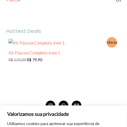
Hottest Deals
Oferta
Kit Páscoa Completo 6 em 1
R$
120,00
R$
79,90
Valorizamos sua privacidade
Produtos 100% digitais para download.
Utilizamos cookies para aprimorar sua experiência de
Não aceitamos troca nem devolução dos produtos digitais. Também não está autorizado