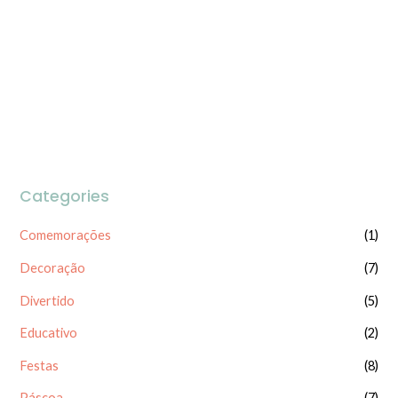
0
0
de
de
5
5
Categories
Comemorações
(1)
Decoração
(7)
Divertido
(5)
Educativo
(2)
Festas
(8)
Páscoa
(7)