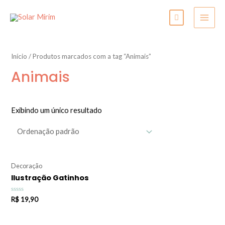
Início
/ Produtos marcados com a tag “Animais”
Animais
Exibindo um único resultado
Decoração
Ilustração Gatinhos
Avaliação
R$
19,90
0
de
5