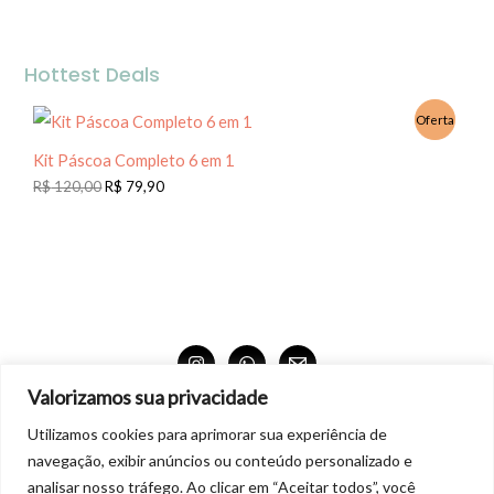
Hottest Deals
Oferta
Kit Páscoa Completo 6 em 1
R$
120,00
R$
79,90
Valorizamos sua privacidade
Produtos 100% digitais para download.
Utilizamos cookies para aprimorar sua experiência de
Não aceitamos troca nem devolução dos produtos digitais. Também não está autorizado
navegação, exibir anúncios ou conteúdo personalizado e
realizar cópias para terceiros ou distribuição comercial dos produtos.
analisar nosso tráfego. Ao clicar em “Aceitar todos”, você