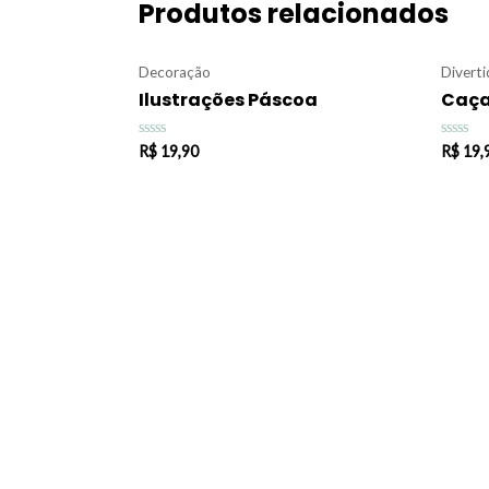
Produtos relacionados
Decoração
Divert
Ilustrações Páscoa
Caça
Avaliação
Avaliaç
R$
19,90
R$
19,
0
0
de
de
5
5